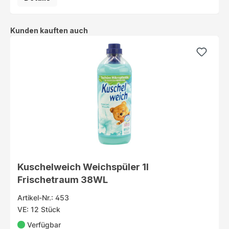
Produktgalerie überspringen
Kunden kauften auch
Kuschelweich Weichspüler 1l
Frischetraum 38WL
Artikel-Nr.: 453
VE: 12 Stück
Verfügbar