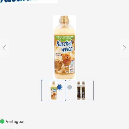
Bildergalerie überspringen
Verfügbar