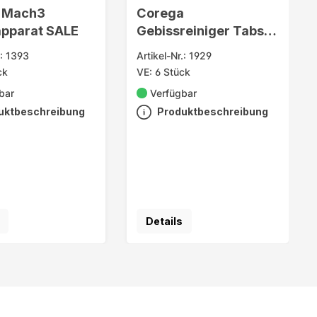
e Mach3
Corega
apparat SALE
Gebissreiniger Tabs
Intensiv 108er
.: 1393
Artikel-Nr.: 1929
ck
VE: 6 Stück
bar
Verfügbar
uktbeschreibung
Produktbeschreibung
Details