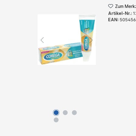
Zum Merkz
Artikel-Nr.:
1
EAN:
505456