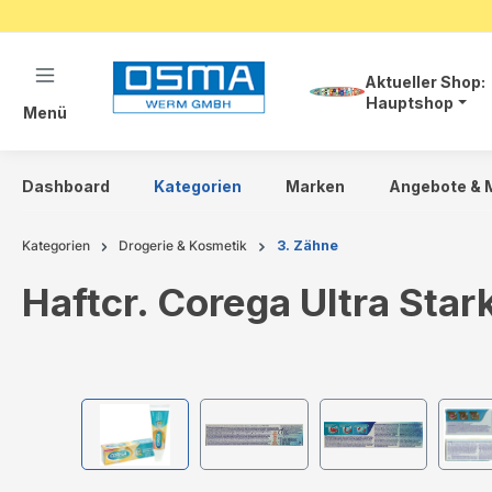
springen
Zur Hauptnavigation springen
Aktueller Shop:
Hauptshop
Menü
Dashboard
Kategorien
Marken
Angebote & 
Kategorien
Drogerie & Kosmetik
3. Zähne
Haftcr. Corega Ultra Sta
Bildergalerie überspringen