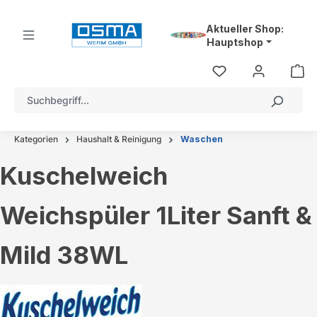
alt springen
Aktueller Shop:
Hauptshop
Kategorien
Haushalt & Reinigung
Waschen
Kuschelweich
Weichspüler 1Liter Sanft &
Mild 38WL