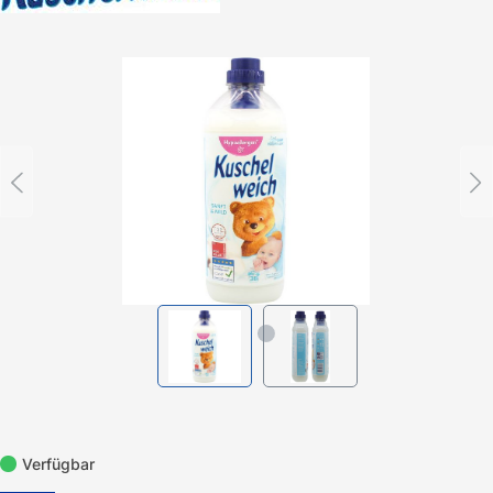
Bildergalerie überspringen
Verfügbar