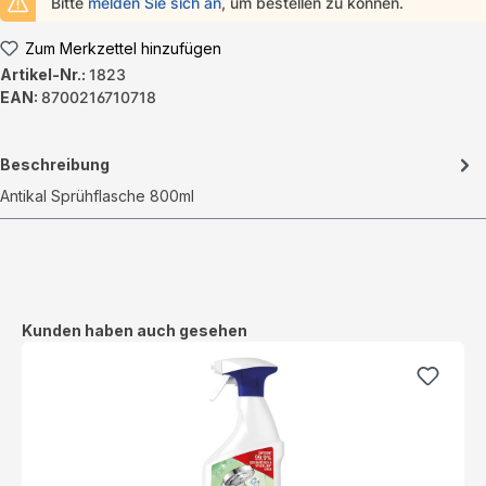
Bitte
melden Sie sich an
, um bestellen zu können.
Zum Merkzettel hinzufügen
Artikel-Nr.:
1823
EAN:
8700216710718
Beschreibung
Antikal Sprühflasche 800ml
Produktgalerie überspringen
Kunden haben auch gesehen