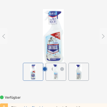
Bildergalerie überspringen
Verfügbar