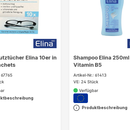
utztücher Elina 10er in
Shampoo Elina 250ml
achets
Vitamin B5
: 67765
Artikel-Nr.: 61413
ck
VE: 24 Stück
bar
Verfügbar
ktbeschreibung
Produktbeschreibung