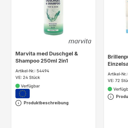
Marvita med Duschgel &
Brillenp
Shampoo 250ml 2in1
Einzels
Artikel-Nr.: 54494
Artikel-Nr.
VE: 24 Stück
VE: 72 Stü
Verfügbar
Verfüg
Produ
Produktbeschreibung