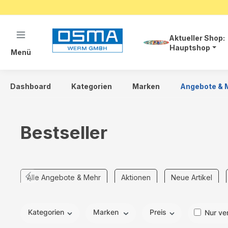
springen
Zur Hauptnavigation springen
Aktueller Shop:
Hauptshop
Menü
Dashboard
Kategorien
Marken
Angebote & 
Bestseller
Alle Angebote & Mehr
Aktionen
Neue Artikel
Kategorien
Marken
Preis
Nur ve