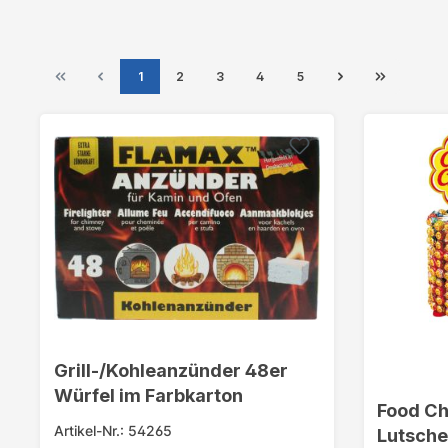
1
2
3
4
5
Grill-/Kohleanzünder 48er
Würfel im Farbkarton
Food C
Artikel-Nr.: 54265
Lutsche