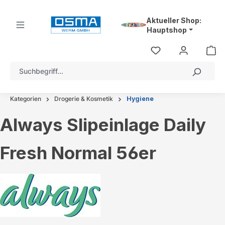
alt springen
Aktueller Shop:
Hauptshop
Kategorien
Drogerie & Kosmetik
Hygiene
Always Slipeinlage Daily
Fresh Normal 56er