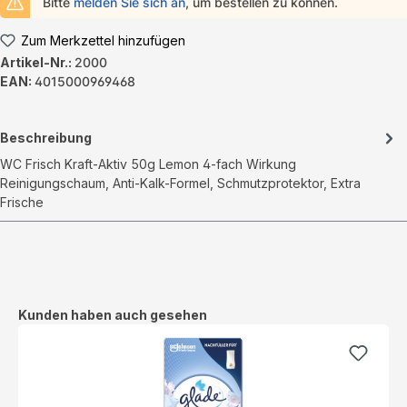
Bitte
melden Sie sich an
, um bestellen zu können.
Zum Merkzettel hinzufügen
Artikel-Nr.:
2000
EAN:
4015000969468
Beschreibung
WC Frisch Kraft-Aktiv 50g Lemon 4-fach Wirkung
Reinigungschaum, Anti-Kalk-Formel, Schmutzprotektor, Extra
Frische
Produktgalerie überspringen
Kunden haben auch gesehen