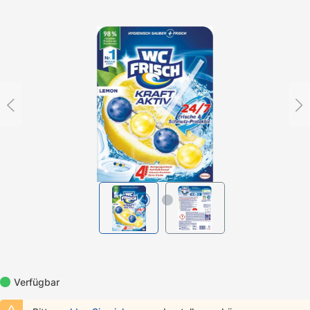
Bildergalerie überspringen
Verfügbar