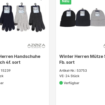
Neu
 Herren Handschuhe
Winter Herren Mütze 
h 4f. sort
Fb. sort
.: 15239
Artikel-Nr.: 53753
ück
VE: 24 Stück
bar
Verfügbar