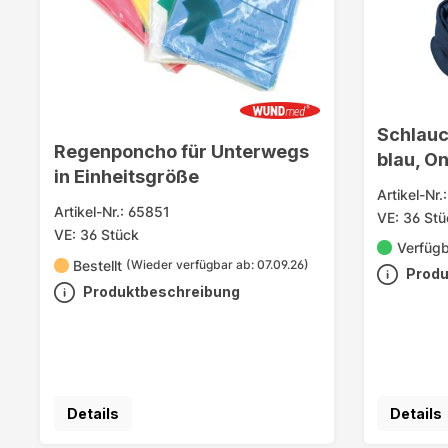
Schlauc
Regenponcho für Unterwegs
blau, O
in Einheitsgröße
Artikel-Nr
Artikel-Nr.: 65851
VE: 36 Stü
VE: 36 Stück
Verfüg
Bestellt
(Wieder verfügbar ab: 07.09.26)
Produ
Produktbeschreibung
Details
Details