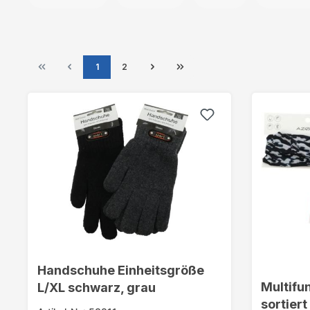
1
2
Handschuhe Einheitsgröße
Multifu
L/XL schwarz, grau
sortiert