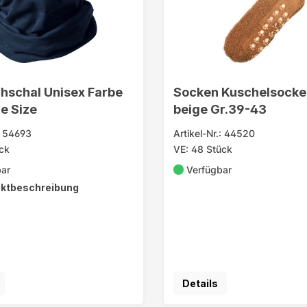
hschal Unisex Farbe
Socken Kuschelsocke
ne Size
beige Gr.39-43
.: 54693
Artikel-Nr.: 44520
ck
VE: 48 Stück
bar
Verfügbar
ktbeschreibung
Details