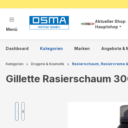
springen
Zur Hauptnavigation springen
Aktueller Shop:
Hauptshop
Menü
Dashboard
Kategorien
Marken
Angebote & 
Kategorien
Drogerie & Kosmetik
Rasierschaum, Rasiercreme &
Gillette Rasierschaum 3
Bildergalerie überspringen