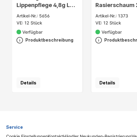
Lippenpflege 4,8g LSF
Rasierschaum
4
empfindlich
Artikel-Nr.: 5656
Artikel-Nr.: 1373
VE: 12 Stück
VE: 12 Stück
Verfügbar
Verfügbar
Produktbeschreibung
Produktbesch
Details
Details
Service
Cookie Einstellungen
Kontakt
Händler Neukunden-Registrierung
Ve