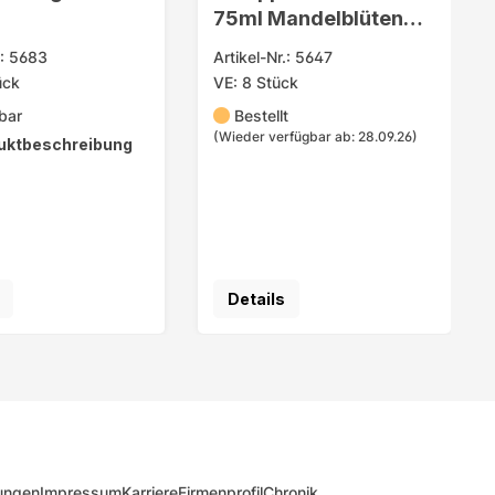
75ml Mandelblüten
Hautzart
.: 5683
Artikel-Nr.: 5647
ück
VE: 8 Stück
bar
Bestellt
(Wieder verfügbar ab: 28.09.26)
uktbeschreibung
Details
ungen
Impressum
Karriere
Firmenprofil
Chronik