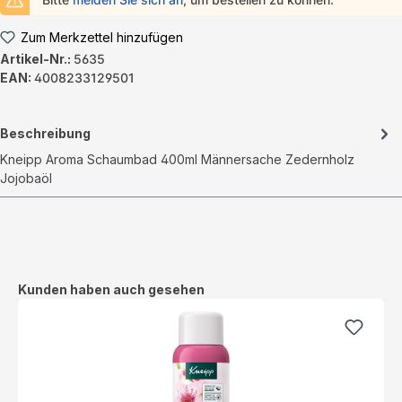
Zum Merkzettel hinzufügen
Artikel-Nr.:
5635
EAN:
4008233129501
Beschreibung
Kneipp Aroma Schaumbad 400ml Männersache Zedernholz
Jojobaöl
Produktgalerie überspringen
Kunden haben auch gesehen