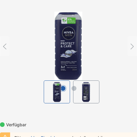
Bildergalerie überspringen
Verfügbar