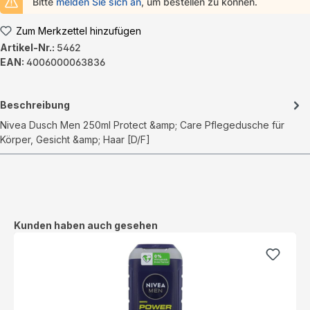
Bitte
melden Sie sich an
, um bestellen zu können.
Zum Merkzettel hinzufügen
Artikel-Nr.:
5462
EAN:
4006000063836
Beschreibung
Nivea Dusch Men 250ml Protect &amp; Care Pflegedusche für
Körper, Gesicht &amp; Haar [D/F]
Produktgalerie überspringen
Kunden haben auch gesehen