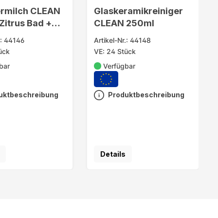
rmilch CLEAN
Glaskeramikreiniger
Zitrus Bad +
CLEAN 250ml
.: 44146
Artikel-Nr.: 44148
ück
VE: 24 Stück
bar
Verfügbar
uktbeschreibung
Produktbeschreibung
Details