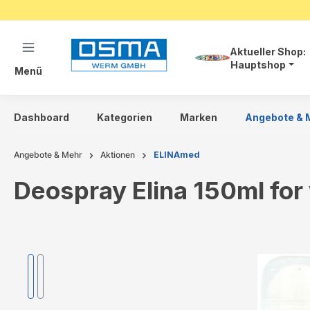
springen
Zur Hauptnavigation springen
Aktueller Shop:
Hauptshop
Menü
Dashboard
Kategorien
Marken
Angebote & 
Angebote & Mehr
Aktionen
ELINAmed
Deospray Elina 150ml fo
Bildergalerie überspringen