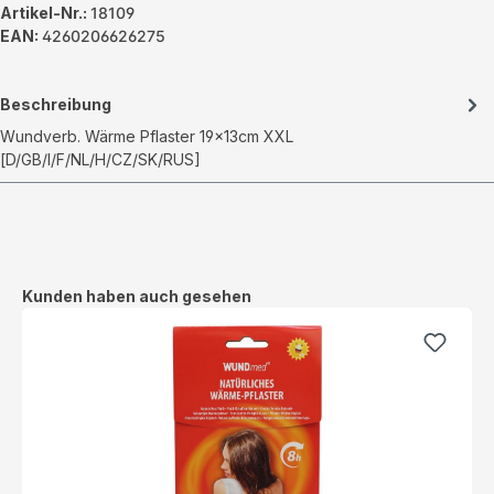
Artikel-Nr.:
18109
EAN:
4260206626275
Beschreibung
Wundverb. Wärme Pflaster 19x13cm XXL
[D/GB/I/F/NL/H/CZ/SK/RUS]
Produktgalerie überspringen
Kunden haben auch gesehen