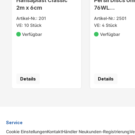
Hansaplast Classic
Persil Discs Un
2m x 6cm
76WL
Waschmitteltab
Artikel-Nr.: 201
Artikel-Nr.: 2501
VE: 10 Stück
VE: 4 Stück
Verfügbar
Verfügbar
Details
Details
Service
Cookie Einstellungen
Kontakt
Händler Neukunden-Registrierung
Ve