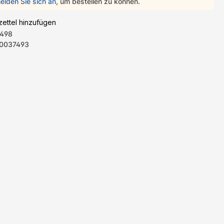
elden Sie sich an
, um bestellen zu können.
ettel hinzufügen
498
0037493