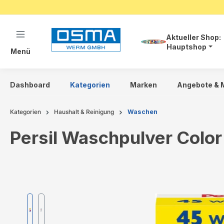
springen
Zur Hauptnavigation springen
Aktueller Shop:
Hauptshop
Menü
Dashboard
Kategorien
Marken
Angebote & 
Kategorien
Haushalt & Reinigung
Waschen
Persil Waschpulver Colo
Bildergalerie überspringen