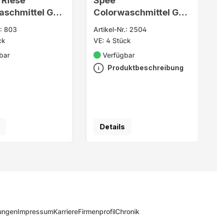
 Riese
Spee
aschmittel Gel
Colorwaschmittel Gel
50WL
.: 803
Artikel-Nr.: 2504
ck
VE: 4 Stück
bar
Verfügbar
Produktbeschreibung
Details
ungen
Impressum
Karriere
Firmenprofil
Chronik