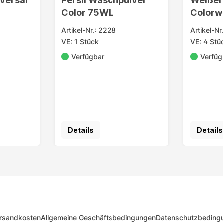
iversal
Persil Waschpulver
Weißer
Color 75WL
Colorw
s 4in1
50WL
Artikel-Nr.: 2228
Artikel-Nr
VE: 1 Stück
VE: 4 Stü
Verfügbar
Verfüg
Details
Details
rsandkosten
Allgemeine Geschäftsbedingungen
Datenschutzbeding