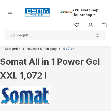
alt springen
Aktueller Shop:
Hauptshop
Kategorien
Haushalt & Reinigung
Spülen
Somat All in 1 Power Gel
XXL 1,072 l