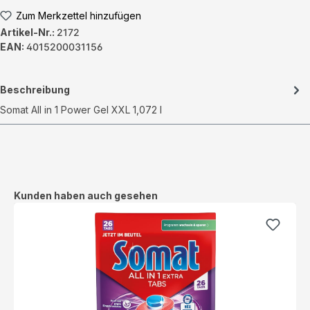
Zum Merkzettel hinzufügen
Artikel-Nr.:
2172
EAN:
4015200031156
Beschreibung
Somat All in 1 Power Gel XXL 1,072 l
Produktgalerie überspringen
Kunden haben auch gesehen