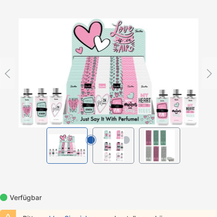
Bildergalerie überspringen
Verfügbar