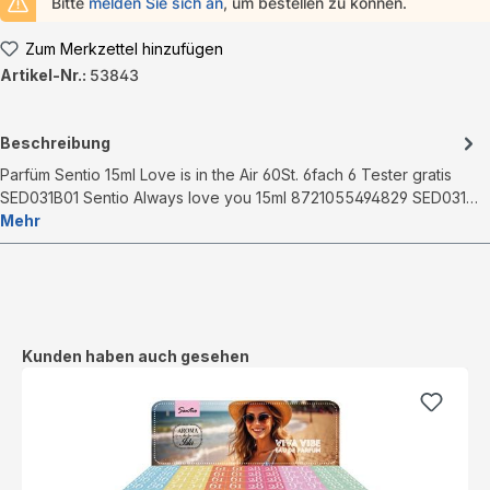
Bitte
melden Sie sich an
, um bestellen zu können.
Zum Merkzettel hinzufügen
Artikel-Nr.:
53843
Beschreibung
Parfüm Sentio 15ml Love is in the Air 60St. 6fach 6 Tester gratis
SED031B01 Sentio Always love you 15ml 8721055494829 SED031…
Mehr
Produktgalerie überspringen
Kunden haben auch gesehen