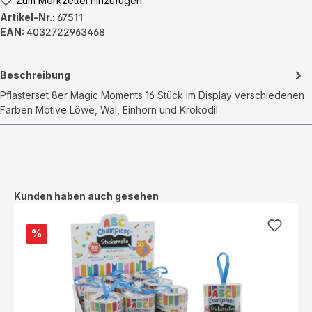
Zum Merkzettel hinzufügen
Artikel-Nr.:
67511
EAN:
4032722963468
Beschreibung
Pflasterset 8er Magic Moments 16 Stück im Display verschiedenen
Farben Motive Löwe, Wal, Einhorn und Krokodil
Produktgalerie überspringen
Kunden haben auch gesehen
%