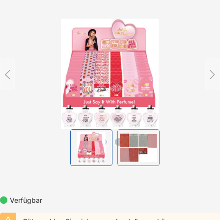
Bildergalerie überspringen
Verfügbar