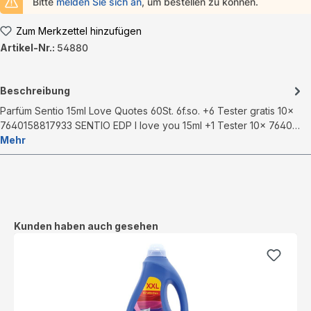
Bitte
melden Sie sich an
, um bestellen zu können.
Zum Merkzettel hinzufügen
Artikel-Nr.:
54880
Beschreibung
Parfüm Sentio 15ml Love Quotes 60St. 6f.so. +6 Tester gratis 10x
7640158817933 SENTIO EDP I love you 15ml +1 Tester 10x 7640…
Mehr
Produktgalerie überspringen
Kunden haben auch gesehen