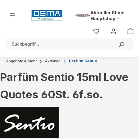
alt springen
Aktueller Shop:
Hauptshop
Angebote & Mehr
Aktionen
Parfum Sentio
Parfüm Sentio 15ml Love
Quotes 60St. 6f.so.