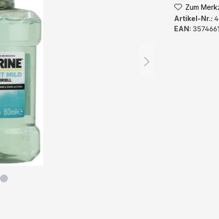
Zum Merkz
Artikel-Nr.:
4
EAN:
357466