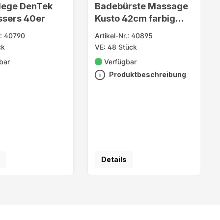
lege DenTek
Badebürste Massage
ssers 40er
Kusto 42cm farbig
sortiert
.: 40790
Artikel-Nr.: 40895
ck
VE: 48 Stück
bar
Verfügbar
Produktbeschreibung
Details