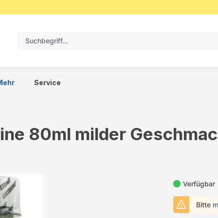
Mehr
Service
rine 80ml milder Geschma
Verfügbar
Bitte
m