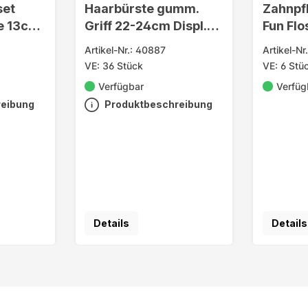
set
Haarbürste gumm.
Zahnpf
se 13cm
Griff 22-24cm Displ.6-
Fun Flo
f.sort.
Artikel-Nr.: 40887
Artikel-Nr
VE: 36 Stück
VE: 6 Stü
Verfügbar
Verfüg
reibung
Produktbeschreibung
Details
Details