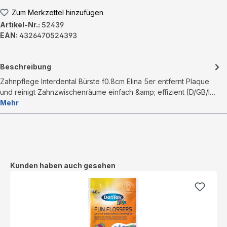
Zum Merkzettel hinzufügen
Artikel-Nr.:
52439
EAN:
4326470524393
Beschreibung
Zahnpflege Interdental Bürste f0.8cm Elina 5er entfernt Plaque
und reinigt Zahnzwischenräume einfach &amp; effizient [D/GB/I…
Mehr
Produktgalerie überspringen
Kunden haben auch gesehen