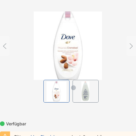
Bildergalerie überspringen
Verfügbar