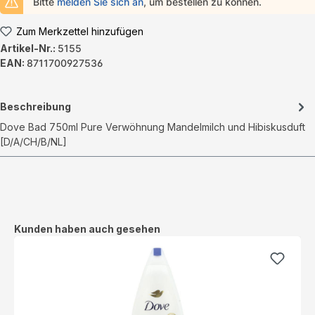
Bitte
melden Sie sich an
, um bestellen zu können.
Zum Merkzettel hinzufügen
Artikel-Nr.:
5155
EAN:
8711700927536
Beschreibung
Dove Bad 750ml Pure Verwöhnung Mandelmilch und Hibiskusduft
[D/A/CH/B/NL]
Produktgalerie überspringen
Kunden haben auch gesehen