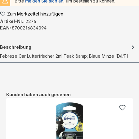
Bitte
melden Sie sich an
, um bestellen zu können.
Zum Merkzettel hinzufügen
Artikel-Nr.:
2276
EAN:
8700216834094
Beschreibung
Febreze Car Lufterfrischer 2ml Teak &amp; Blaue Minze [D/I/F]
Produktgalerie überspringen
Kunden haben auch gesehen