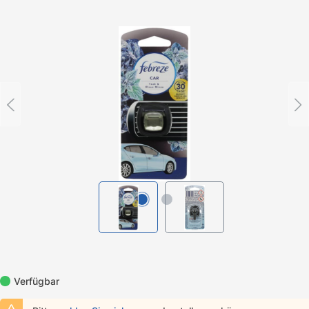
Bildergalerie überspringen
Verfügbar