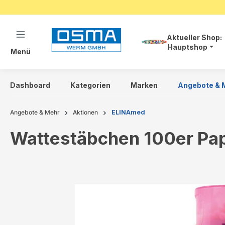
springen
Zur Hauptnavigation springen
Aktueller Shop:
Hauptshop
Menü
Dashboard
Kategorien
Marken
Angebote & 
Angebote & Mehr
Aktionen
ELINAmed
Wattestäbchen 100er Pap
Bildergalerie überspringen