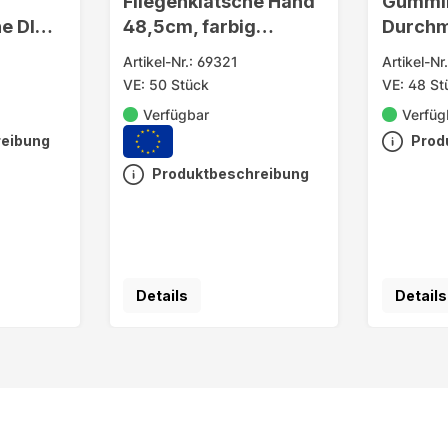
Fliegenklatsche Hand
Gummib
e DIN
48,5cm, farbig
Durchm
sortiert
Displa
Artikel-Nr.: 69321
Artikel-Nr
VE: 50 Stück
VE: 48 St
Verfügbar
Verfüg
reibung
Prod
Produktbeschreibung
Details
Details