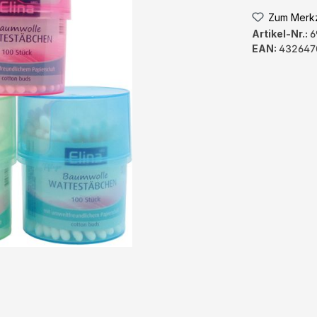
Zum Merkz
Artikel-Nr.:
6
EAN:
432647