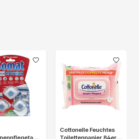
Cottonelle Feuchtes
nenpflegetabs
Toilettenpapier 84er