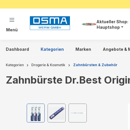
springen
Zur Hauptnavigation springen
Aktueller Shop:
Hauptshop
Menü
Dashboard
Kategorien
Marken
Angebote & 
Kategorien
Drogerie & Kosmetik
Zahnbürsten & Zubehör
Zahnbürste Dr.Best Origi
Bildergalerie überspringen