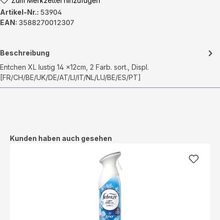
Zum Merkzettel hinzufügen
Artikel-Nr.:
53904
EAN:
3588270012307
Beschreibung
Entchen XL lustig 14 x12cm, 2 Farb. sort., Displ.
[FR/CH/BE/UK/DE/AT/LI/IT/NL/LU/BE/ES/PT]
Produktgalerie überspringen
Kunden haben auch gesehen