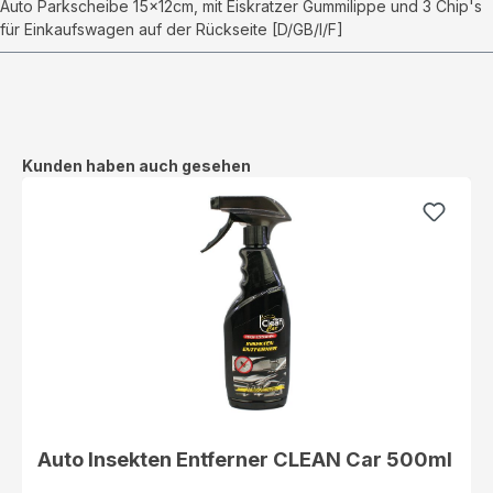
Auto Parkscheibe 15x12cm, mit Eiskratzer Gummilippe und 3 Chip's
für Einkaufswagen auf der Rückseite [D/GB/I/F]
Produktgalerie überspringen
Kunden haben auch gesehen
Auto Insekten Entferner CLEAN Car 500ml