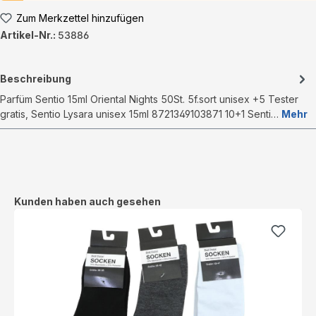
Zum Merkzettel hinzufügen
Artikel-Nr.:
53886
Beschreibung
Parfüm Sentio 15ml Oriental Nights 50St. 5f.sort unisex +5 Tester
gratis, Sentio Lysara unisex 15ml 8721349103871 10+1 Senti…
Mehr
Produktgalerie überspringen
Kunden haben auch gesehen