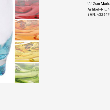
Zum Merkz
Artikel-Nr.:
4
EAN:
432647