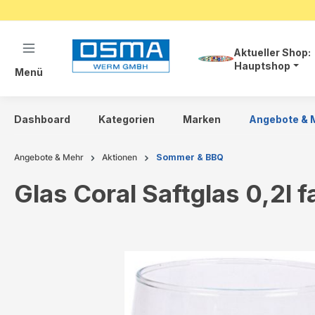
springen
Zur Hauptnavigation springen
Aktueller Shop:
Hauptshop
Menü
Dashboard
Kategorien
Marken
Angebote & 
Angebote & Mehr
Aktionen
Sommer & BBQ
Glas Coral Saftglas 0,2l f
Bildergalerie überspringen