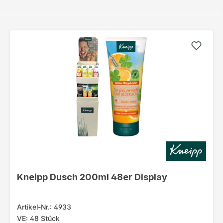
Kneipp Dusch 200ml 48er Display
Artikel-Nr.: 4933
VE: 48 Stück