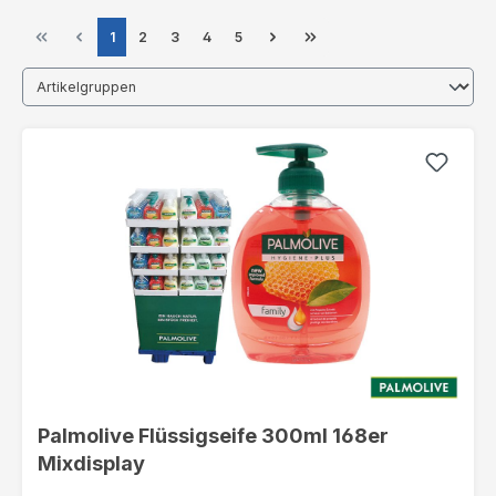
1
2
3
4
5
Palmolive Flüssigseife 300ml 168er
Mixdisplay