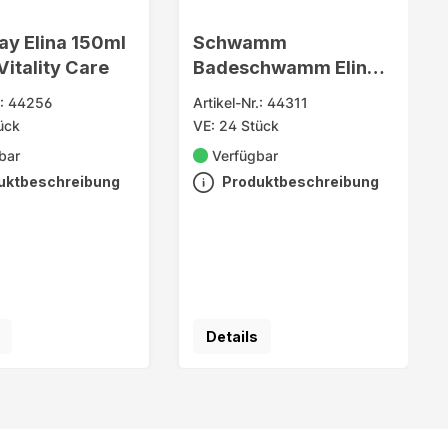
ay Elina 150ml
Schwamm
Vitality Care
Badeschwamm Elina
tailliert
.: 44256
Artikel-Nr.: 44311
ca.17x9x4,5cm
ück
VE: 24 Stück
bar
Verfügbar
uktbeschreibung
Produktbeschreibung
Details