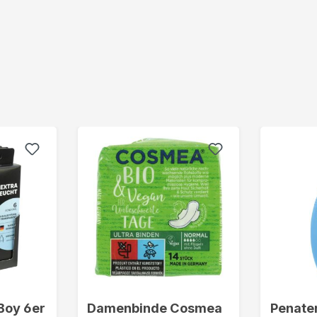
Boy 6er
Damenbinde Cosmea
Penate