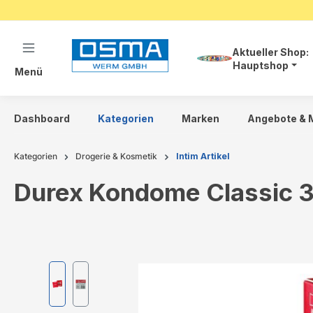
springen
Zur Hauptnavigation springen
Aktueller Shop:
Hauptshop
Menü
Dashboard
Kategorien
Marken
Angebote & 
Kategorien
Drogerie & Kosmetik
Intim Artikel
Durex Kondome Classic 3
Bildergalerie überspringen