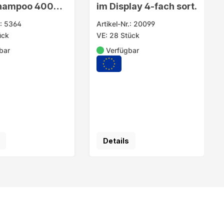
hampoo 400ml
im Display 4-fach sort.
s Fuss
.: 5364
Artikel-Nr.: 20099
ück
VE: 28 Stück
bar
Verfügbar
Details