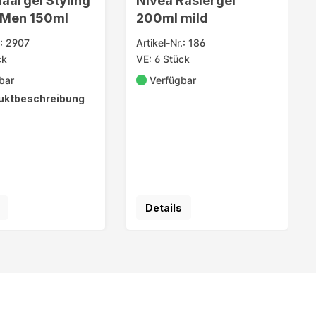
aargel Styling
Nivea Rasiergel
Men 150ml
200ml mild
.: 2907
Artikel-Nr.: 186
ck
VE: 6 Stück
bar
Verfügbar
uktbeschreibung
Details