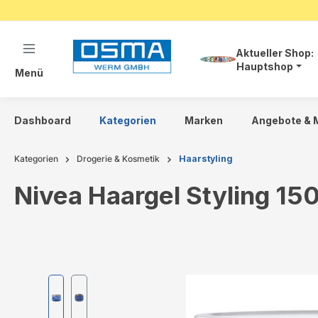
springen
Zur Hauptnavigation springen
Aktueller Shop:
Hauptshop
Menü
Dashboard
Kategorien
Marken
Angebote & 
Kategorien
Drogerie & Kosmetik
Haarstyling
Nivea Haargel Styling 1
Bildergalerie überspringen