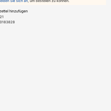
elden Sie sich an
, um bestellen zu können.
ettel hinzufügen
21
0183828