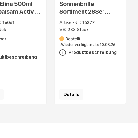
Elina 500ml
Sonnenbrille
alsam Activ in
Sortiment 288er
rm
Display 21fach sort
.: 16061
Artikel-Nr.: 16277
ück
VE: 288 Stück
bar
Bestellt
(Wieder verfügbar ab: 10.08.26)
Produktbeschreibung
uktbeschreibung
Details