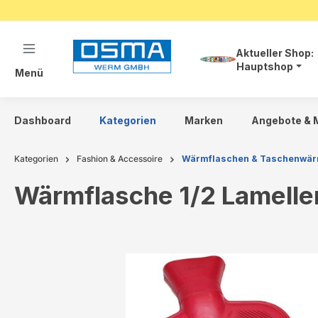
springen
Zur Hauptnavigation springen
Aktueller Shop:
Hauptshop
Menü
Dashboard
Kategorien
Marken
Angebote & 
Kategorien
Fashion & Accessoire
Wärmflaschen & Taschenwä
Wärmflasche 1/2 Lamelle
Bildergalerie überspringen