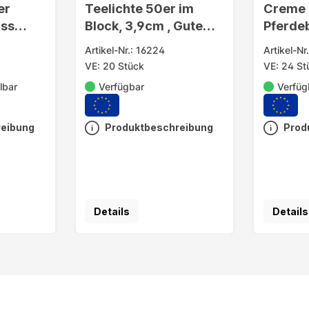
er
Teelichte 50er im
Creme 
iss
Block, 3,9cm , Gute
Pferdeb
t
Qualität
Gel-Fo
Artikel-Nr.: 16224
Artikel-Nr
VE: 20 Stück
VE: 24 St
lbar
Verfügbar
Verfüg
reibung
Produktbeschreibung
Prod
Details
Details