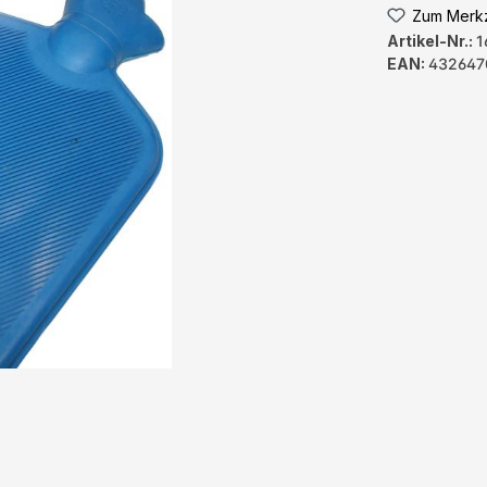
Zum Merkz
Artikel-Nr.:
1
EAN:
432647