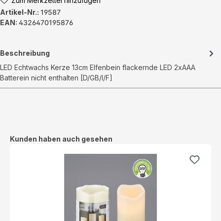
Zum Merkzettel hinzufügen
Artikel-Nr.:
19587
EAN:
4326470195876
Beschreibung
LED Echtwachs Kerze 13cm Elfenbein flackernde LED 2xAAA
Batterein nicht enthalten [D/GB/I/F]
Produktgalerie überspringen
Kunden haben auch gesehen