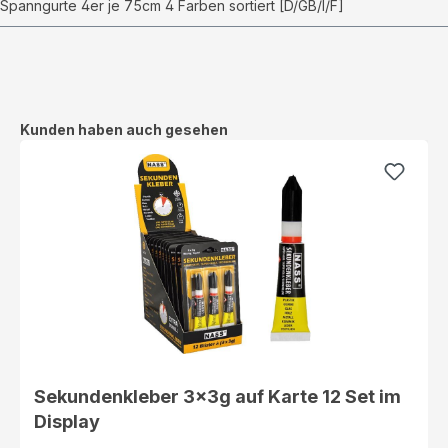
Spanngurte 4er je 75cm 4 Farben sortiert [D/GB/I/F]
Produktgalerie überspringen
Kunden haben auch gesehen
Sekundenkleber 3x3g auf Karte 12 Set im
Display