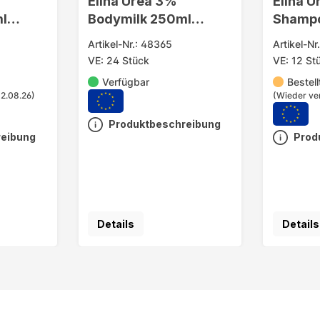
Elina Urea 3%
Elina 
l
Bodymilk 250ml
Shamp
Sensitive
Sensiti
Artikel-Nr.: 48365
Artikel-Nr
VE: 24 Stück
VE: 12 St
Verfügbar
Bestell
12.08.26)
(Wieder ve
Produktbeschreibung
reibung
Prod
Details
Details