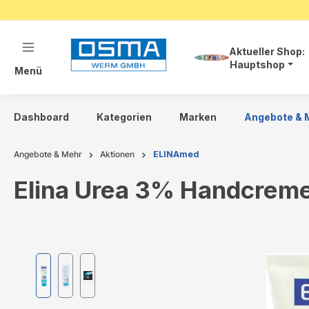
springen
Zur Hauptnavigation springen
Aktueller Shop:
Hauptshop
Menü
Dashboard
Kategorien
Marken
Angebote & 
Angebote & Mehr
Aktionen
ELINAmed
Elina Urea 3% Handcreme
Bildergalerie überspringen