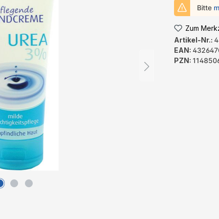
Bitte
m
Zum Merkz
Artikel-Nr.:
4
EAN:
432647
PZN:
114850