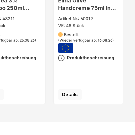
Urea 3%
Elina Olive
oo 250ml
Handcreme 75ml in
ve
Tube
.: 48211
Artikel-Nr.: 60019
ück
VE: 48 Stück
t
Bestellt
rfügbar ab: 26.08.26)
(Wieder verfügbar ab: 16.08.26)
uktbeschreibung
Produktbeschreibung
Details