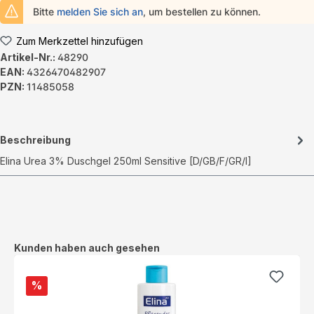
Bitte
melden Sie sich an
, um bestellen zu können.
Zum Merkzettel hinzufügen
Artikel-Nr.:
48290
EAN:
4326470482907
PZN:
11485058
Beschreibung
Elina Urea 3% Duschgel 250ml Sensitive [D/GB/F/GR/I]
Produktgalerie überspringen
Kunden haben auch gesehen
%