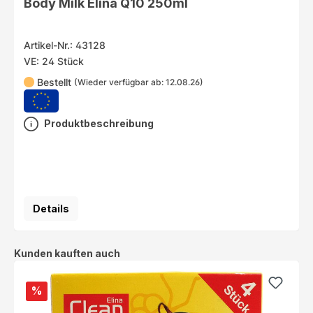
Body Milk Elina Q10 250ml
Artikel-Nr.: 43128
VE: 24 Stück
Bestellt
(Wieder verfügbar ab: 12.08.26)
Produktbeschreibung
Details
Produktgalerie überspringen
Kunden kauften auch
%