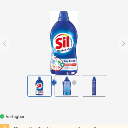
Bildergalerie überspringen
Verfügbar