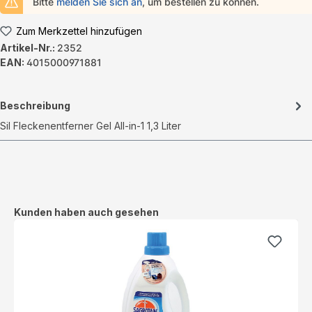
Bitte
melden Sie sich an
, um bestellen zu können.
Zum Merkzettel hinzufügen
Artikel-Nr.:
2352
EAN:
4015000971881
Beschreibung
Sil Fleckenentferner Gel All-in-1 1,3 Liter
Produktgalerie überspringen
Kunden haben auch gesehen