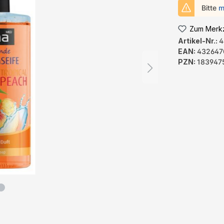
Bitte
m
Zum Merkz
Artikel-Nr.:
4
EAN:
432647
PZN:
183947