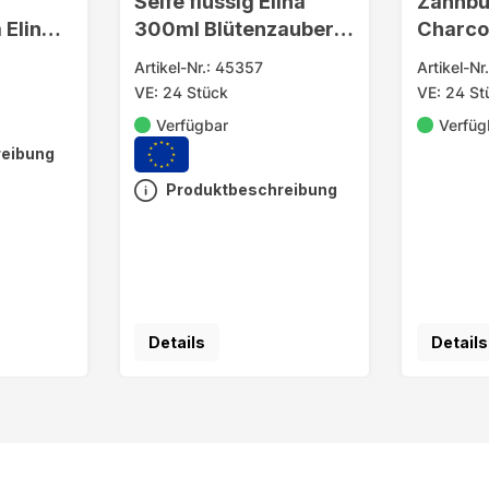
Seife flüssig Elina
Zahnbü
Elina
300ml Blütenzauber
Charco
m. Spender
Action
Artikel-Nr.: 45357
Artikel-N
m
VE: 24 Stück
VE: 24 St
Verfügbar
Verfüg
reibung
Produktbeschreibung
Details
Details