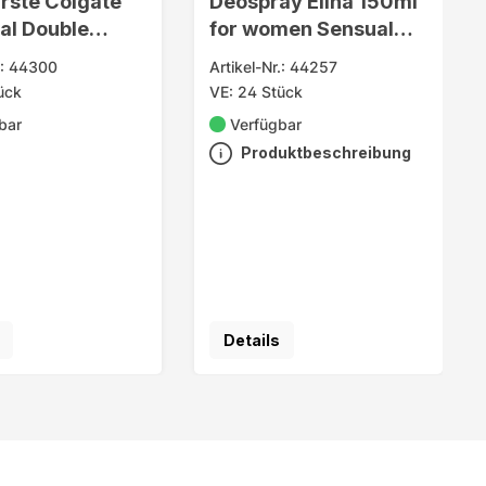
rste Colgate
Deospray Elina 150ml
al Double
for women Sensual
 Medium
Care
r.: 44300
Artikel-Nr.: 44257
ück
VE: 24 Stück
bar
Verfügbar
Produktbeschreibung
Details