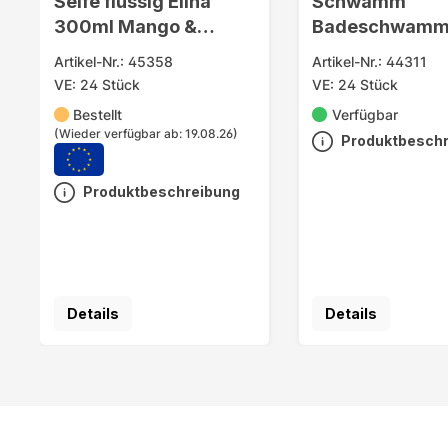
Seife flüssig Elina
Schwamm
300ml Mango &
Badeschwamm 
Papaya
tailliert
Artikel-Nr.: 45358
Artikel-Nr.: 44311
ca.17x9x4,5c
VE: 24 Stück
VE: 24 Stück
Bestellt
Verfügbar
(Wieder verfügbar ab: 19.08.26)
Produktbesch
Produktbeschreibung
Details
Details