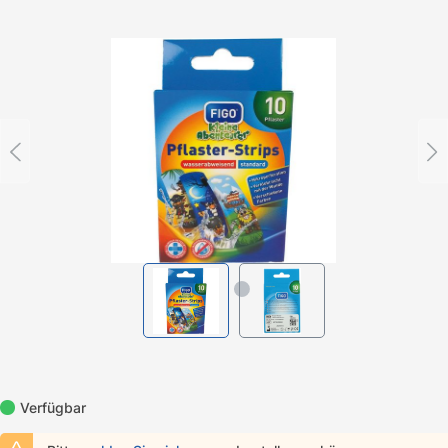
Bildergalerie überspringen
Verfügbar