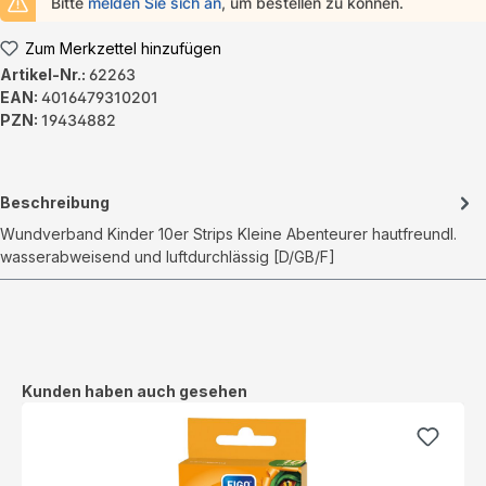
Bitte
melden Sie sich an
, um bestellen zu können.
Zum Merkzettel hinzufügen
Artikel-Nr.:
62263
EAN:
4016479310201
PZN:
19434882
Beschreibung
Wundverband Kinder 10er Strips Kleine Abenteurer hautfreundl.
wasserabweisend und luftdurchlässig [D/GB/F]
Produktgalerie überspringen
Kunden haben auch gesehen