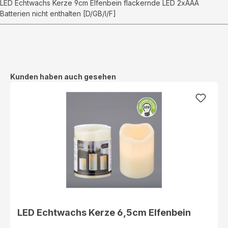
LED Echtwachs Kerze 9cm Elfenbein flackernde LED 2xAAA
Batterien nicht enthalten [D/GB/I/F]
Produktgalerie überspringen
Kunden haben auch gesehen
LED Echtwachs Kerze 6,5cm Elfenbein