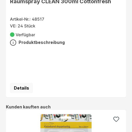
Raumspray CLEAN 300ml Cottonfresh
Artikel-Nr.: 48517
VE: 24 Stück
Verfügbar
Produktbeschreibung
Details
Produktgalerie überspringen
Kunden kauften auch