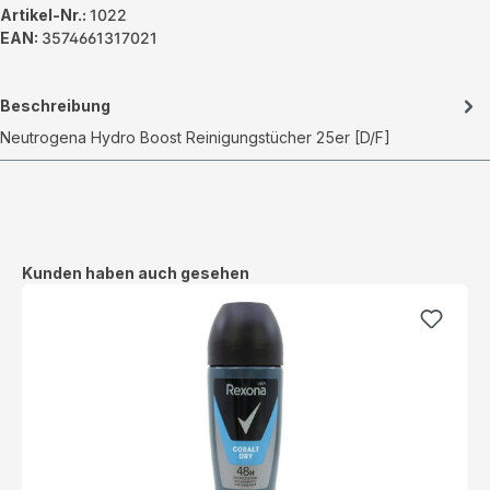
Artikel-Nr.:
1022
EAN:
3574661317021
Beschreibung
Neutrogena Hydro Boost Reinigungstücher 25er [D/F]
Produktgalerie überspringen
Kunden haben auch gesehen