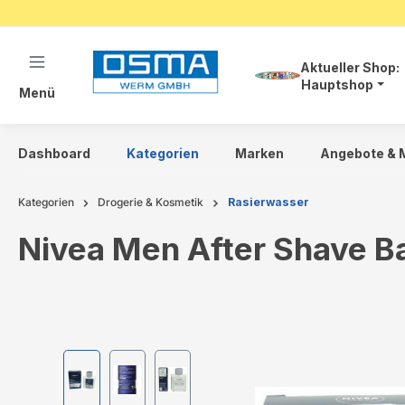
springen
Zur Hauptnavigation springen
Aktueller Shop:
Hauptshop
Menü
Dashboard
Kategorien
Marken
Angebote & 
Kategorien
Drogerie & Kosmetik
Rasierwasser
Nivea Men After Shave B
Bildergalerie überspringen