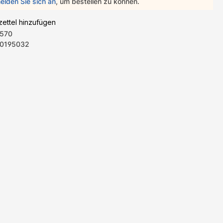
elden Sie sich an
, um bestellen zu können.
ettel hinzufügen
570
0195032