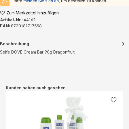
Bitte
melden Sie sich an
, um bestellen zu können.
Zum Merkzettel hinzufügen
Artikel-Nr.:
44162
EAN:
8720181717598
Beschreibung
Seife DOVE Cream Bar 90g Dragonfruit
Produktgalerie überspringen
Kunden haben auch gesehen