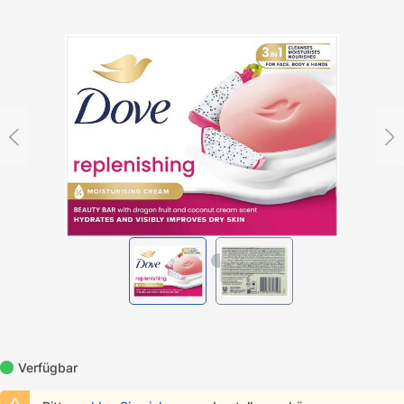
Bildergalerie überspringen
Verfügbar