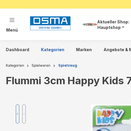
springen
Zur Hauptnavigation springen
Aktueller Shop:
Hauptshop
Menü
Dashboard
Kategorien
Marken
Angebote & 
Kategorien
Spielwaren
Spielzeug
Flummi 3cm Happy Kids 7
Bildergalerie überspringen