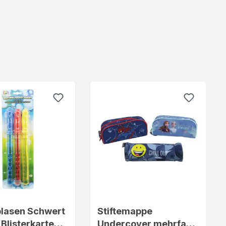
blasen Schwert
Stiftemappe
 Blisterkarte
Undercover mehrfach