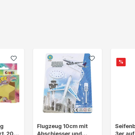
%
0g
Flugzeug 10cm mit
Seifen
rt. 20er
Abschiesser und
3er auf