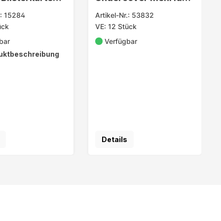
l
sortiert
.: 15284
Artikel-Nr.: 53832
ück
VE: 12 Stück
bar
Verfügbar
uktbeschreibung
Details