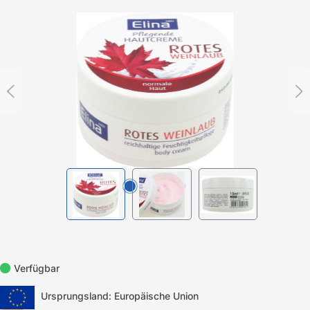
Bildergalerie überspringen
Verfügbar
Ursprungsland: Europäische Union