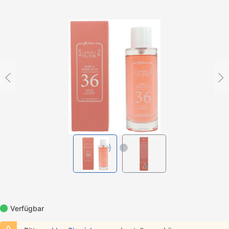
Bildergalerie überspringen
Verfügbar