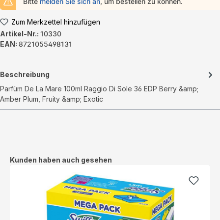
Bitte
melden Sie sich an
, um bestellen zu können.
Zum Merkzettel hinzufügen
Artikel-Nr.:
10330
EAN:
8721055498131
Beschreibung
Parfüm De La Mare 100ml Raggio Di Sole 36 EDP Berry &amp;
Amber Plum, Fruity &amp; Exotic
Produktgalerie überspringen
Kunden haben auch gesehen